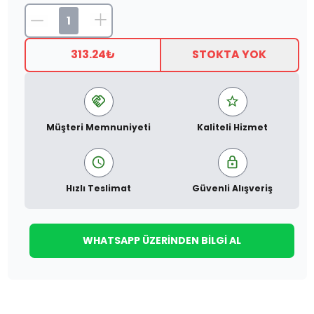
313.24
₺
STOKTA YOK
Müşteri Memnuniyeti
Kaliteli Hizmet
Hızlı Teslimat
Güvenli Alışveriş
WHATSAPP ÜZERINDEN BILGI AL