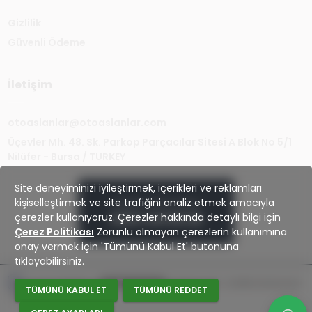
Gizlilik
Güvenli Ödeme
İletişim
otoaslanlar@otoaslanlar.com
Üçevler Mh. 48. Sk. Parkop Parçacılar Sitesi A Blok No 5/1
Nilüfer - Bursa / TURKEY
Site deneyiminizi iyileştirmek, içerikleri ve reklamları
kişiselleştirmek ve site trafiğini analiz etmek amacıyla
Müşteri Hizmetleri
çerezler kullanıyoruz. Çerezler hakkında detaylı bilgi için
0224 441 59 26
Çerez Politikası
Zorunlu olmayan çerezlerin kullanımına
onay vermek için 'Tümünü Kabul Et' butonuna
tıklayabilirsiniz.
Çerez Politikası
Çerez Tercihleri
Hakkımızda
Gizlilik Sözleşmesi
TÜMÜNÜ KABUL ET
TÜMÜNÜ REDDET
Banka hesapları