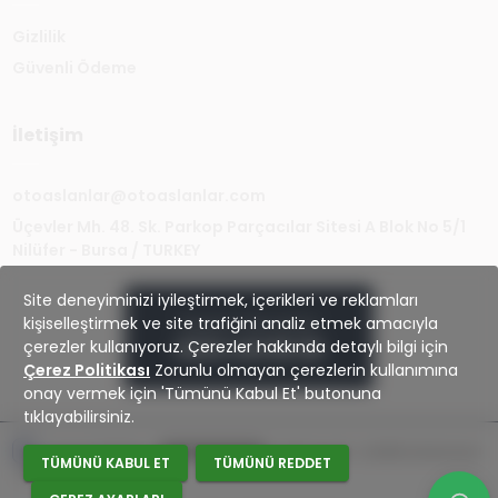
Gizlilik
Güvenli Ödeme
İletişim
otoaslanlar@otoaslanlar.com
Üçevler Mh. 48. Sk. Parkop Parçacılar Sitesi A Blok No 5/1
Nilüfer - Bursa / TURKEY
Site deneyiminizi iyileştirmek, içerikleri ve reklamları
kişiselleştirmek ve site trafiğini analiz etmek amacıyla
Müşteri Hizmetleri
çerezler kullanıyoruz. Çerezler hakkında detaylı bilgi için
0224 441 59 26
Çerez Politikası
Zorunlu olmayan çerezlerin kullanımına
onay vermek için 'Tümünü Kabul Et' butonuna
tıklayabilirsiniz.
Çerez Politikası
Çerez Tercihleri
Hakkımızda
Gizlilik Sözleşmesi
TÜMÜNÜ KABUL ET
TÜMÜNÜ REDDET
Banka hesapları