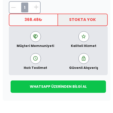
368.48
₺
STOKTA YOK
Müşteri Memnuniyeti
Kaliteli Hizmet
Hızlı Teslimat
Güvenli Alışveriş
WHATSAPP ÜZERINDEN BILGI AL