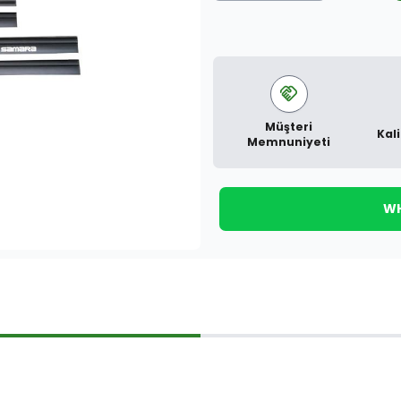
Müşteri
Kali
Memnuniyeti
WH