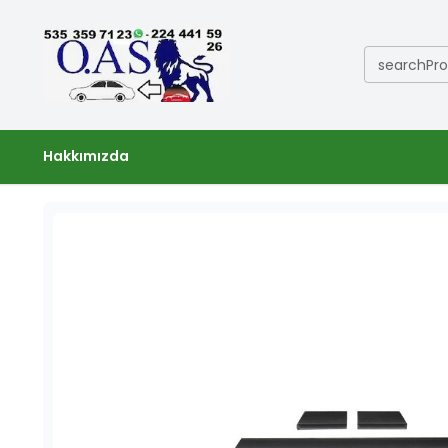
searchPr
Hakkımızda