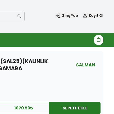
Giriş Yap
Kayıt Ol
)(SAL25)(KALINLIK
SALMAN
M SAMARA
1070.53
₺
SEPETE EKLE