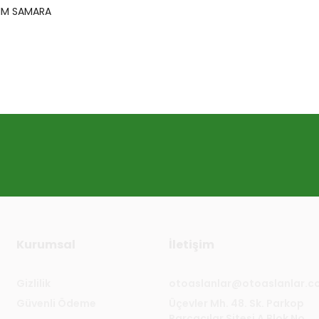
KIM SAMARA
Kurumsal
İletişim
Gizlilik
otoaslanlar@otoaslanlar.
Güvenli Ödeme
Üçevler Mh. 48. Sk. Parkop
Parçacılar Sitesi A Blok No