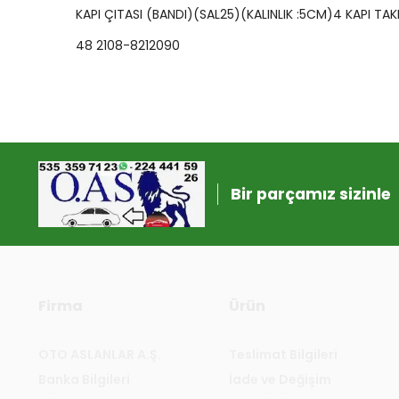
KAPI ÇITASI (BANDI)(SAL25)(KALINLIK :5CM)4 KAPI TA
48 2108-8212090
Bir parçamız sizinle
Firma
Ürün
OTO ASLANLAR A.Ş.
Teslimat Bilgileri
Banka Bilgileri
İade ve Değişim